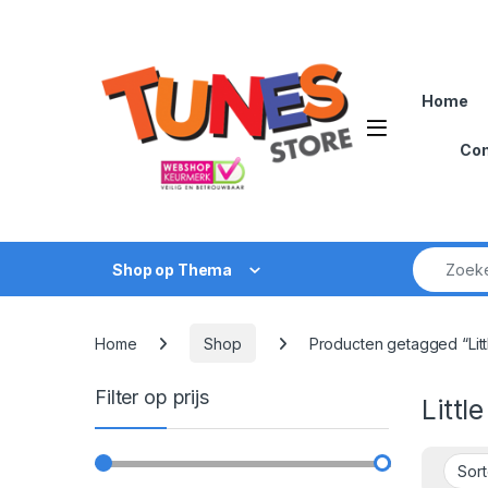
Skip to navigation
Skip to content
Home
Open
Con
Zoek naar
Shop op Thema
Home
Shop
Producten getagged “Litt
Filter op prijs
Littl