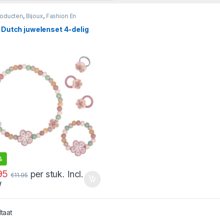
roducten
,
Bijoux
,
Fashion En
soires
e Dutch juwelenset 4-delig
%
95
per stuk. Incl.
€
11.95
W
ltaat