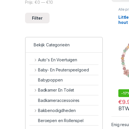
Prijs:
€0
—
€10
Min. prijs
Max. prijs
Alle p
Acces
Littl
Filter
hout
Bekijk Categorieën
Auto's En Voertuigen
Baby- En Peuterspeelgoed
Babypoppen
Badkamer En Toilet
-
17
Badkameraccessoires
€
9.
BT
Bakbenodigdheden
Beroepen en Rollenspel
Enig resu