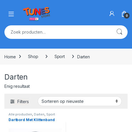
Skip to navigation
Skip to content
Open
0
Zoeken naar:
Home
Shop
Sport
Darten
Darten
Enig resultaat
Filters
Alle producten
,
Darten
,
Sport
Dartbord Met Klittenband