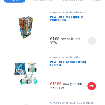
Alle producten
,
Paw Feest &
Verjaardag
,
Paw Patrol
Paw Patrol inpakpapier
200x70cm
€
1.99
per stuk. Incl.
BTW
Alle producten
,
Paw Patrol
Paw Patrol Basisvoertuig
Everest
€
12.95
per stuk.
€
17.95
Incl. BTW
Alle producten
,
Kleine Cadeautjes
,