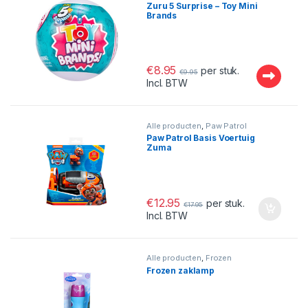
Kleine Cadeautjes
Zuru 5 Surprise – Toy Mini
Brands
€
8.95
per stuk.
€
9.95
Incl. BTW
Alle producten
,
Paw Patrol
Paw Patrol Basis Voertuig
Zuma
€
12.95
per stuk.
€
17.95
Incl. BTW
Alle producten
,
Frozen
Frozen zaklamp