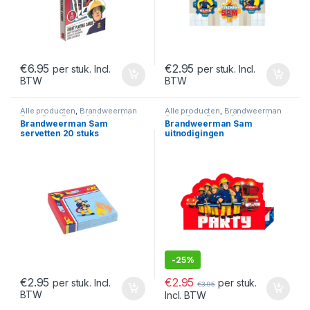
€
6.95
€
2.95
per stuk. Incl.
per stuk. Incl.
BTW
BTW
Alle producten
,
Brandweerman
Alle producten
,
Brandweerman
Sam
,
Sam Feest & Verjaardag
Sam
,
Sam Feest & Verjaardag
Brandweerman Sam
Brandweerman Sam
servetten 20 stuks
uitnodigingen
-
25%
€
2.95
€
2.95
per stuk.
per stuk. Incl.
€
3.95
BTW
Incl. BTW