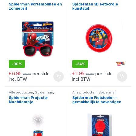
Spiderman Eten & Drinken
Spiderman Portemonnee en
Spiderman 3D eetbordje
zonnebril
kunststof
-
30%
-
34%
€
6.95
€
1.95
per stuk.
per stuk.
€
9.95
€
2.95
Incl. BTW
Incl. BTW
Alle producten
,
Spiderman
,
Alle producten
,
Spiderman
Spiderman Verlichting
Spiderman Projector
Spiderman Fietstoeter –
Nachtlampje
gemakkelijk te bevestigen
aan de fiets