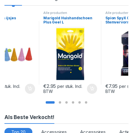
Alle producten
Alle producten
Marigold Huishandschoen
Spion SpyX Opname
Plus Geel L
Stemvervormer Apparaat
€
2.95
€
7.95
per stuk. Incl.
per stuk. Incl.
BTW
BTW
Als Beste Verkocht!
Top 20
Accessoires
Accessoires
Actief