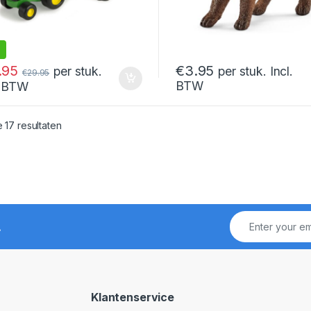
.95
€
3.95
per stuk.
per stuk. Incl.
€
29.95
BTW
. BTW
Gesorteerd op nieuwste
e 17 resultaten
!
Klantenservice