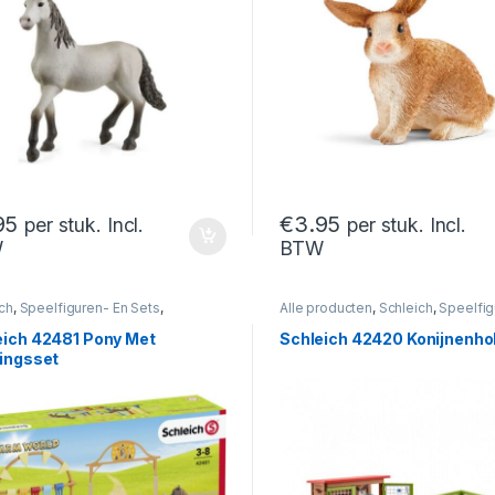
95
€
3.95
per stuk. Incl.
per stuk. Incl.
W
BTW
ch
,
Speelfiguren- En Sets
,
Alle producten
,
Schleich
,
Speelfig
iguren- En Sets
En Sets
,
Speelfiguren- En Sets
eich 42481 Pony Met
Schleich 42420 Konijnenho
ningsset