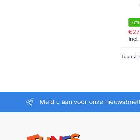
-
7%
€
27
Incl
Toont all
Meld u aan voor onze nieuwsbrief