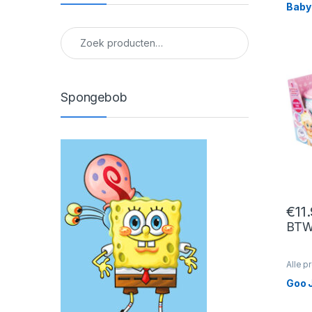
Baby 
Zoeken naar:
Spongebob
€
11
BT
Alle p
Speelf
Goo J