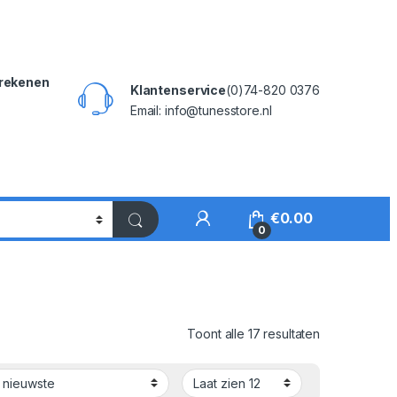
rekenen
Klantenservice
(0)74-820 0376
Email: info@tunesstore.nl
My Account
€
0.00
0
Gesorteerd o
Toont alle 17 resultaten