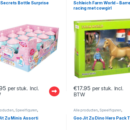
Secrets Bottle Surprise
Schleich Farm World – Barre
racing met cowgirl
.95
€
17.95
per stuk. Incl.
per stuk. Incl.
W
BTW
roducten
,
Speelfiguren
,
Alle producten
,
Speelfiguren
,
iguren- En Sets
Speelfiguren- En Sets
it Zu Minis Assorti
Goo Jit Zu Dino Hero Pack 