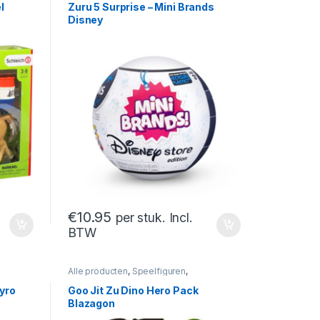
l
Zuru 5 Surprise – Mini Brands
Disney
€
10.95
per stuk. Incl.
BTW
Alle producten
,
Speelfiguren
,
Speelfiguren- En Sets
Tyro
Goo Jit Zu Dino Hero Pack
Blazagon