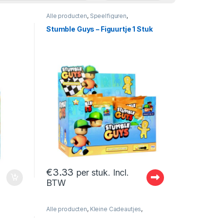
Alle producten
,
Speelfiguren
,
Speelfiguren- En Sets
Stumble Guys – Figuurtje 1 Stuk
€
3.33
per stuk. Incl.
BTW
Alle producten
,
Kleine Cadeautjes
,
Speelfiguren- En Sets
,
Surprise