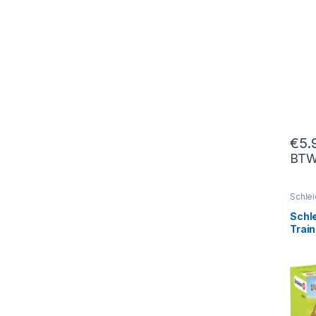
€
5.
BT
Schlei
Speelf
Schl
Trai