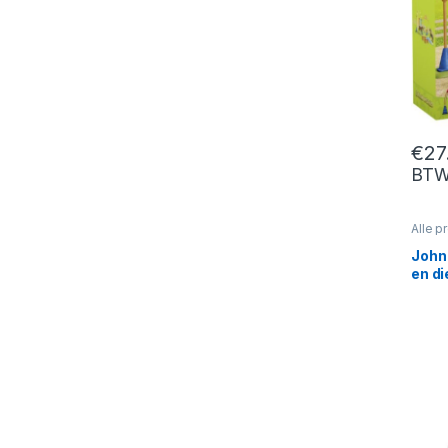
€
27
BT
Alle p
Peute
Speelf
John
en d