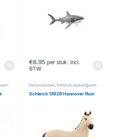
€
6.95
per stuk. Incl.
BTW
uren-
Alle producten
,
Schleich
,
Speelfiguren-
En Sets
,
Speelfiguren- En Sets
k
Schleich 13928 Hannover Ruin