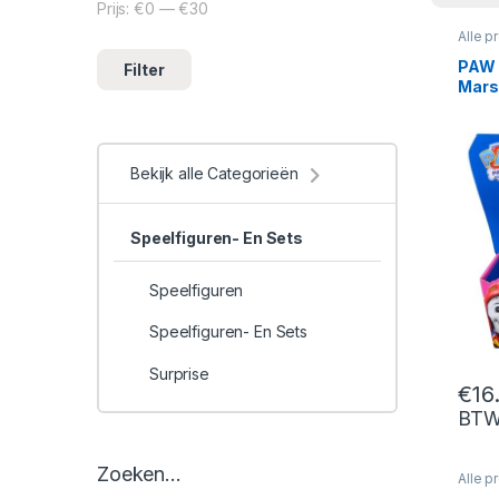
Prijs:
€0
—
€30
Min. prijs
Max. prijs
Alle p
Speelf
PAW 
Filter
Mars
Bekijk alle Categorieën
Speelfiguren- En Sets
Speelfiguren
Speelfiguren- En Sets
Surprise
€
16
BT
Zoeken…
Alle p
Surpri