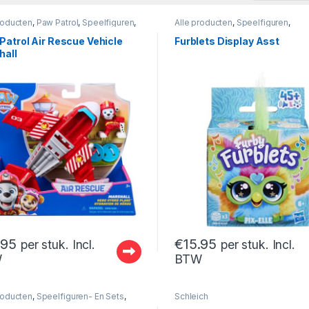
roducten
,
Paw Patrol
,
Speelfiguren
,
Alle producten
,
Speelfiguren
,
iguren- En Sets
Speelfiguren- En Sets
Patrol Air Rescue Vehicle
Furblets Display Asst
hall
.95
€
15.95
per stuk. Incl.
per stuk. Incl.
W
BTW
roducten
,
Speelfiguren- En Sets
,
Schleich
se