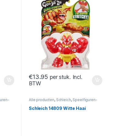
€
13.95
per stuk. Incl.
BTW
uren-
Alle producten
,
Schleich
,
Speelfiguren-
En Sets
,
Speelfiguren- En Sets
Schleich 14809 Witte Haai