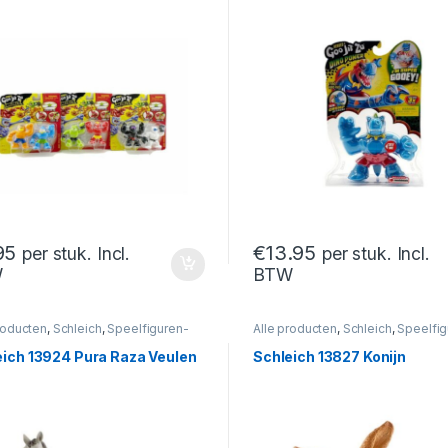
95
€
13.95
per stuk. Incl.
per stuk. Incl.
W
BTW
roducten
,
Schleich
,
Speelfiguren-
Alle producten
,
Schleich
,
Speelfig
s
,
Speelfiguren- En Sets
En Sets
,
Speelfiguren- En Sets
eich 13924 Pura Raza Veulen
Schleich 13827 Konijn