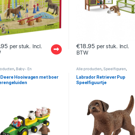
.95
€
18.95
per stuk. Incl.
per stuk. Incl.
W
BTW
roducten
,
Baby- En
Alle producten
,
Speelfiguren
,
rspeelgoed
,
Jongens
,
Speelfiguren- En Sets
iguren- En Sets
,
Speelsets
 Deere Hooiwagen met boer
Labrador Retriever Pup
ierengeluiden
Speelfiguurtje