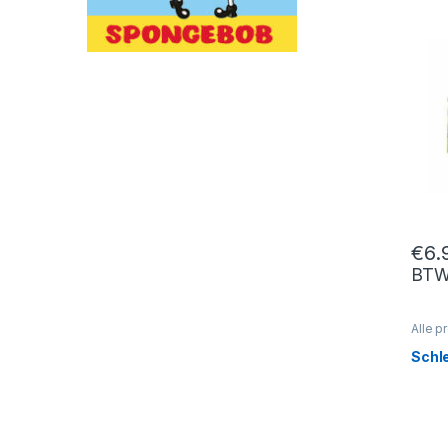
€
6.
BT
Alle p
En Set
Schl