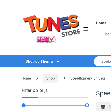
Skip to navigation
Skip to content
Home
Open
Con
Zoek naar
Shop op Thema
Home
Shop
Speelfiguren- En Sets
Filter op prijs
Speel