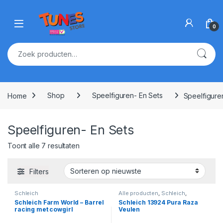
Skip to navigation
Skip to content
Open
0
Zoeken naar:
Home
Shop
Speelfiguren- En Sets
Speelfigure
Speelfiguren- En Sets
Gesorteerd op nieuwste
Toont alle 7 resultaten
Filters
Schleich
Alle producten
,
Schleich
,
Speelfiguren- En Sets
,
Schleich Farm World – Barrel
Schleich 13924 Pura Raza
Speelfiguren- En Sets
racing met cowgirl
Veulen