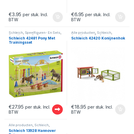
€
3.95
€
6.95
per stuk. Incl.
per stuk. Incl.
BTW
BTW
Schleich
,
Speelfiguren- En Sets
,
Alle producten
,
Schleich
,
Speelfiguren- En Sets
Speelfiguren- En Sets
,
Schleich 42481 Pony Met
Schleich 42420 Konijnenhok
Speelfiguren- En Sets
Trainingsset
€
27.95
€
18.95
per stuk. Incl.
per stuk. Incl.
BTW
BTW
Alle producten
,
Schleich
,
Speelfiguren- En Sets
,
Schleich 13928 Hannover
Speelfiguren- En Sets