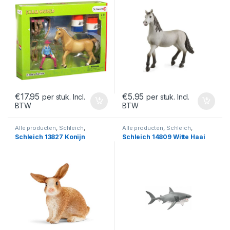
€
17.95
€
5.95
per stuk. Incl.
per stuk. Incl.
BTW
BTW
Alle producten
,
Schleich
,
Alle producten
,
Schleich
,
Speelfiguren- En Sets
,
Speelfiguren- En Sets
,
Schleich 13827 Konijn
Schleich 14809 Witte Haai
Speelfiguren- En Sets
Speelfiguren- En Sets