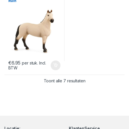
Ruin
€
6.95
per stuk. Incl.
BTW
Gesorteerd op nieuwst
Toont alle 7 resultaten
Locatie:
KlantenService