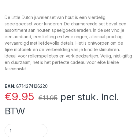
De Little Dutch juwelenset van hout is een vierdelig
speelgoedset voor kinderen. De charmerende set bevat een
assortiment aan houten speelgoedsieraden. In de set vind je
een armband, een ketting en twee ringen, allemaal prachtig
vervaardigd met liefdevolle details. Het is ontworpen om de
fijne motoriek en de verbeelding van je kind te stimuleren.
Ideaal voor rollenspelletjes en verkleedpartijen. Veilig, niet-giftig
en duurzaam, het is het perfecte cadeau voor elke kleine
fashionista!
EAN:
8714274126220
€
9.95
per stuk. Incl.
€
11.95
BTW
Little Dutch juwelenset 4-delig hout quantity