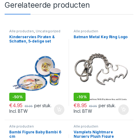
Gerelateerde producten
Alle producten
,
Uncategorized
Alle producten
Kinderservies Piraten &
Batman Metal Key Ring Logo
Schatten, 5-delige set
-
50%
-
10%
€
4.95
€
8.95
per stuk.
per stuk.
€
9.95
€
9.95
Incl. BTW
Incl. BTW
Alle producten
Alle producten
Bambi Figure Baby Bambi 6
Vamplets Nightmare
cm
Nursery Plush Figure