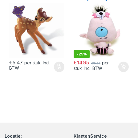
Cyclops Baby Octavia 23 cm
-
25%
€
14.95
€
5.47
per
per stuk. Incl.
€
19.95
BTW
stuk. Incl. BTW
Locatie:
KlantenService