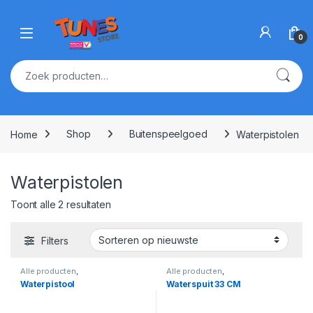
Skip to navigation
Skip to content
Open
0
Zoeken naar:
Home
Shop
Buitenspeelgoed
Waterpistolen
Waterpistolen
Gesorteerd op nieuwste
Toont alle 2 resultaten
Filters
Alle producten
,
Alle producten
,
Buitenspeelgoed
,
Waterpistolen
Buitenspeelgoed
,
Waterpistolen
Waterpistool
Waterspuit 33 CM