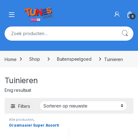
Skip to navigation
Skip to content
Open
0
Zoeken naar:
Home
Shop
Buitenspeelgoed
Tuinieren
Tuinieren
Enig resultaat
Filters
Alle producten
,
Buitenspeelgoed
,
Tuinieren
Grasmaaier Super Assorti