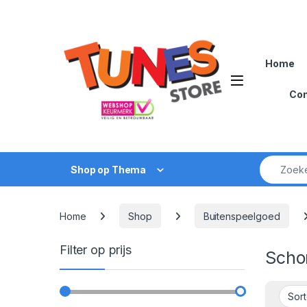
Skip to navigation
Skip to content
Home
Open
Con
Zoek naar
Shop op Thema
Home
Shop
Buitenspeelgoed
Filter op prijs
Scho