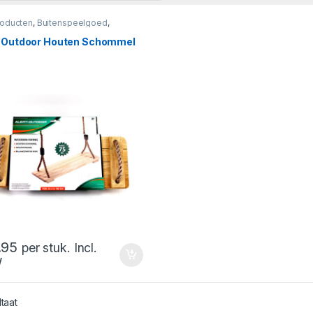
roducten
,
Buitenspeelgoed
,
mmels
t Outdoor Houten Schommel
.95
per stuk. Incl.
W
ltaat