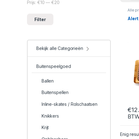
Prijs:
€10
—
€20
Min. prijs
Max. prijs
Alle p
Scho
Aler
Filter
Bekijk alle Categorieën
Buitenspeelgoed
Ballen
Buitenspellen
Inline-skates / Rolschaatsen
€
12
Knikkers
BT
Krijt
Enig resu