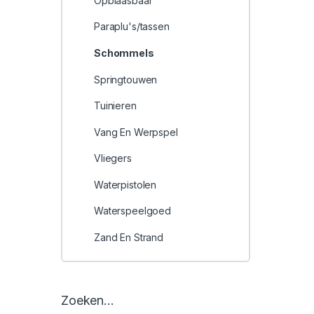
Opblaasbaar
Paraplu's/tassen
Schommels
Springtouwen
Tuinieren
Vang En Werpspel
Vliegers
Waterpistolen
Waterspeelgoed
Zand En Strand
Zoeken…