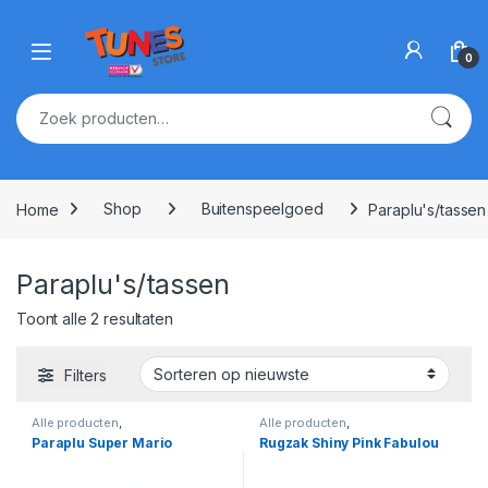
Skip to navigation
Skip to content
Open
0
Zoeken naar:
Home
Shop
Buitenspeelgoed
Paraplu's/tassen
Paraplu's/tassen
Gesorteerd op nieuwste
Toont alle 2 resultaten
Filters
Alle producten
,
Alle producten
,
Buitenspeelgoed
,
Buitenspeelgoed
,
Paraplu Super Mario
Rugzak Shiny Pink Fabulou
Paraplu's/tassen
,
Super Mario
Paraplu's/tassen