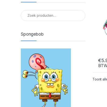
Zoeken naar:
Spongebob
€
5.
BT
Toont all