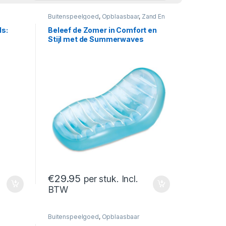
Buitenspeelgoed
,
Opblaasbaar
,
Zand En
Strand
ds:
Beleef de Zomer in Comfort en
Stijl met de Summerwaves
Opblaasbare Stoel
€
29.95
per stuk. Incl.
BTW
Buitenspeelgoed
,
Opblaasbaar