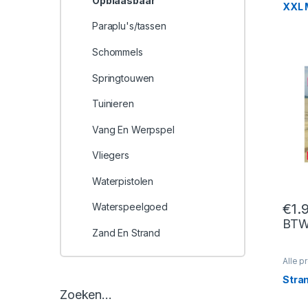
Opblaasbaar
XXL 
Paraplu's/tassen
Schommels
Springtouwen
Tuinieren
Vang En Werpspel
Vliegers
Waterpistolen
€
1.
Waterspeelgoed
BT
Zand En Strand
Alle p
Opbla
Stran
Zoeken…