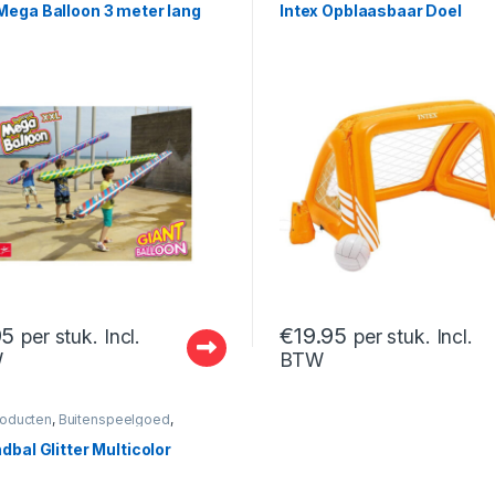
Mega Balloon 3 meter lang
Intex Opblaasbaar Doel
95
€
19.95
per stuk. Incl.
per stuk. Incl.
W
BTW
roducten
,
Buitenspeelgoed
,
asbaar
dbal Glitter Multicolor