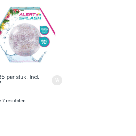
95
per stuk. Incl.
W
Gesorteerd op nieuwste
e 7 resultaten