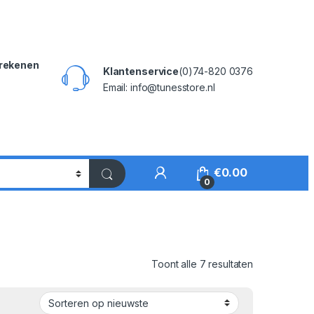
rekenen
Klantenservice
(0)74-820 0376
Email: info@tunesstore.nl
My Account
€
0.00
0
Gesorteerd o
Toont alle 7 resultaten