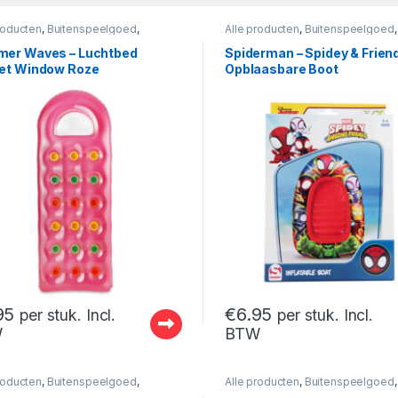
roducten
,
Buitenspeelgoed
,
Alle producten
,
Buitenspeelgoed
,
asbaar
Opblaasbaar
,
Spiderman
er Waves – Luchtbed
Spiderman – Spidey & Frien
et Window Roze
Opblaasbare Boot
95
€
6.95
per stuk. Incl.
per stuk. Incl.
W
BTW
roducten
,
Buitenspeelgoed
,
Alle producten
,
Buitenspeelgoed
,
asbaar
Opblaasbaar