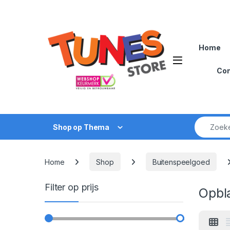
Skip to navigation
Skip to content
Home
Open
Con
Zoek naar
Shop op Thema
Home
Shop
Buitenspeelgoed
Filter op prijs
Opbl