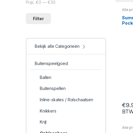
Prijs:
€0
—
€30
Min. prijs
Max. prijs
Alle p
Opbla
Summ
Filter
Pock
Bekijk alle Categorieën
Buitenspeelgoed
Ballen
Buitenspellen
Inline-skates / Rolschaatsen
€
9.
Knikkers
BT
Krijt
Alle p
Opbla