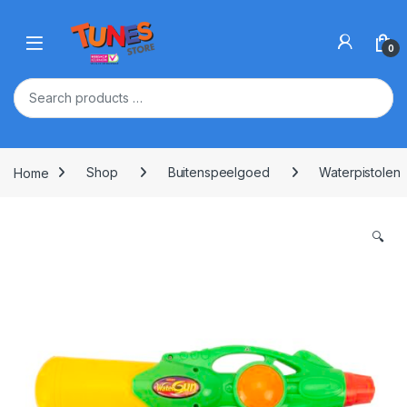
Skip to navigation
Skip to content
Open
0
Home
Shop
Buitenspeelgoed
Waterpistolen
🔍