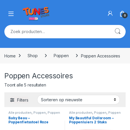
Skip to navigation
Skip to content
Open
0
Zoeken naar:
Home
Shop
Poppen
Poppen Accessoires
Poppen Accessoires
Gesorteerd op nieuwste
Toont alle 5 resultaten
Filters
Alle producten
,
Poppen
,
Poppen
Alle producten
,
Poppen
,
Poppen
Accessoires
Accessoires
Baby Beau –
My Beautiful Dollsroom –
Poppenfietsstoel Roze
Poppenluiers 2 Stuks