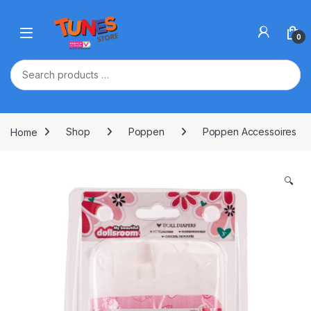
Skip to navigation
Skip to content
Open
0
Home
Shop
Poppen
Poppen Accessoires
🔍