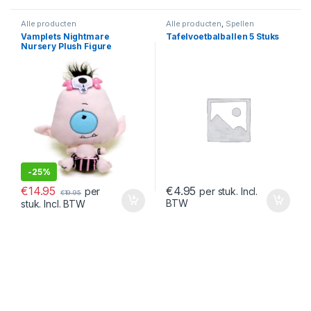
Alle producten
Alle producten
,
Spellen
Vamplets Nightmare
Tafelvoetbalballen 5 Stuks
Nursery Plush Figure
Cyclops Baby Octavia 23 cm
-
25%
€
14.95
€
4.95
per
per stuk. Incl.
€
19.95
BTW
stuk. Incl. BTW