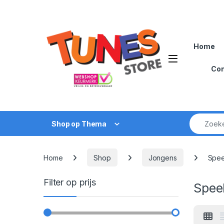
Skip to navigation
Skip to content
Home
Open
Con
Zoek naar
Shop op Thema
Home
Shop
Jongens
Spee
Filter op prijs
Spee