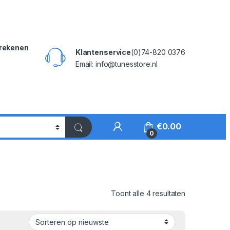
rekenen
Klantenservice
(0)74-820 0376
Email: info@tunesstore.nl
My Account
€
0.00
0
Gesorteerd o
Toont alle 4 resultaten