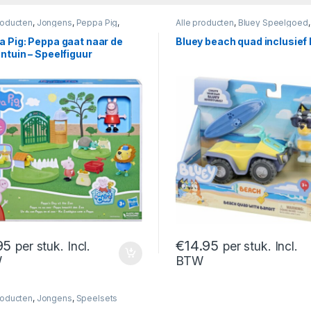
roducten
,
Jongens
,
Peppa Pig
,
Alle producten
,
Bluey Speelgoed
,
sets
Jongens
,
Speelsets
 Pig: Peppa gaat naar de
Bluey beach quad inclusief 
ntuin – Speelfiguur
95
€
14.95
per stuk. Incl.
per stuk. Incl.
W
BTW
roducten
,
Jongens
,
Speelsets