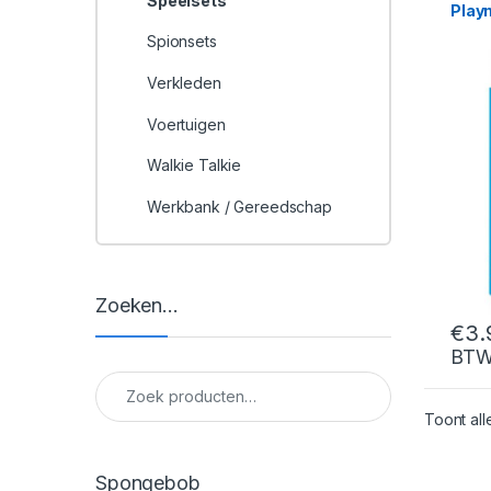
Speelsets
Play
Spionsets
Verkleden
Voertuigen
Walkie Talkie
Werkbank / Gereedschap
Zoeken…
€
3.
BT
Zoeken naar:
Toont all
Spongebob