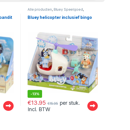
Alle producten
,
Bluey Speelgoed
,
Jongens
,
Speelsets
bandit
Bluey helicopter inclusief bingo
-
13%
€
13.95
per stuk.
€
15.95
Incl. BTW