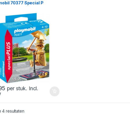
mobil 70377 Special P
95
per stuk. Incl.
W
Gesorteerd op nieuwste
e 4 resultaten