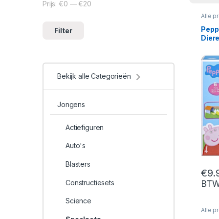
Prijs:
€0
—
€20
Min. prijs
Max. prijs
Alle p
Speel
Peppa
Filter
Diere
Bekijk alle Categorieën
Jongens
Actiefiguren
Auto's
Blasters
€
9.
Constructiesets
BT
Science
Alle p