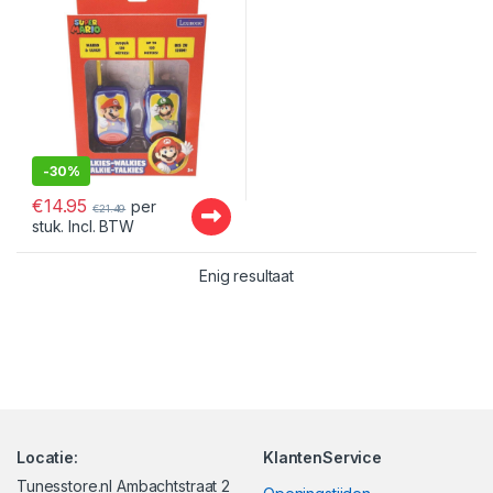
-
30%
€
14.95
per
€
21.49
stuk. Incl. BTW
Enig resultaat
Locatie:
KlantenService
Tunesstore.nl Ambachtstraat 2