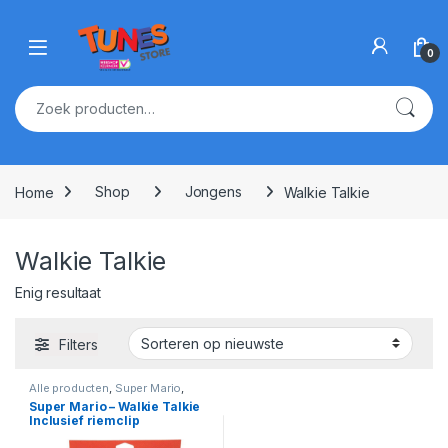
Skip to navigation
Skip to content
Open
0
Zoeken naar:
Home
Shop
Jongens
Walkie Talkie
Walkie Talkie
Enig resultaat
Filters
Alle producten
,
Super Mario
,
Walkie Talkie
Super Mario – Walkie Talkie
Inclusief riemclip