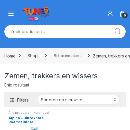
Skip to navigation
Skip to content
Open
0
Zoeken naar:
Home
Shop
Schoonmaken
Zemen, trekkers en
Zemen, trekkers en wissers
Enig resultaat
Filters
Alle producten
,
Huishoud
,
Schoonmaken
,
Zemen, trekkers
Alpina – Uittrekbare
en wissers
Raamreiniger