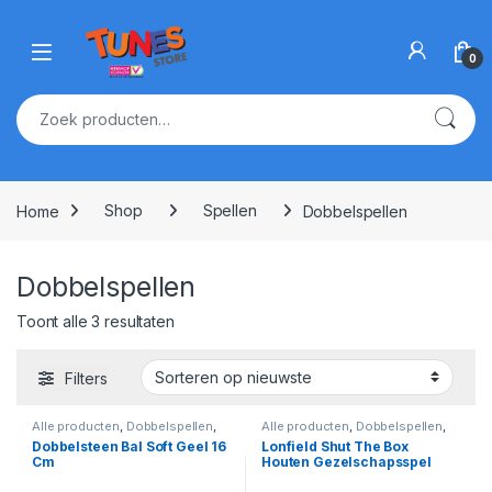
Skip to navigation
Skip to content
Open
0
Zoeken naar:
Home
Shop
Spellen
Dobbelspellen
Dobbelspellen
Gesorteerd op nieuwste
Toont alle 3 resultaten
Filters
Alle producten
,
Dobbelspellen
,
Alle producten
,
Dobbelspellen
,
Spellen
Spellen
Dobbelsteen Bal Soft Geel 16
Lonfield Shut The Box
Cm
Houten Gezelschapsspel