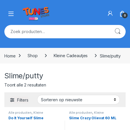
Skip to navigation
Skip to content
Open
0
Zoeken naar:
Home
Shop
Kleine Cadeautjes
Slime/putty
Slime/putty
Gesorteerd op nieuwste
Toont alle 2 resultaten
Filters
Alle producten
,
Kleine
Alle producten
,
Kleine
Cadeautjes
,
Slime/putty
Cadeautjes
,
Slime/putty
Do It Yourself Slime
Slime Crazy Olievat 60 ML