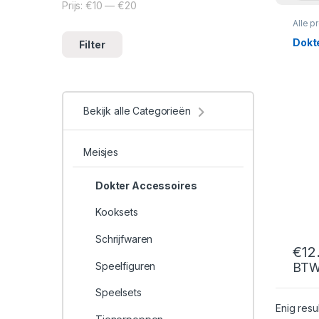
Prijs:
€10
—
€20
Min. prijs
Max. prijs
Alle p
Meisj
Dokte
Filter
Bekijk alle Categorieën
Meisjes
Dokter Accessoires
Kooksets
Schrijfwaren
€
12
Speelfiguren
BT
Speelsets
Enig resu