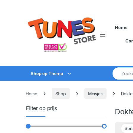
Skip to navigation
Skip to content
Home
Open
Con
Zoek naar
Shop op Thema
Home
Shop
Meisjes
Dokte
Filter op prijs
Dokt