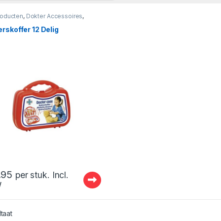
roducten
,
Dokter Accessoires
,
es
rskoffer 12 Delig
.95
per stuk. Incl.
W
ltaat