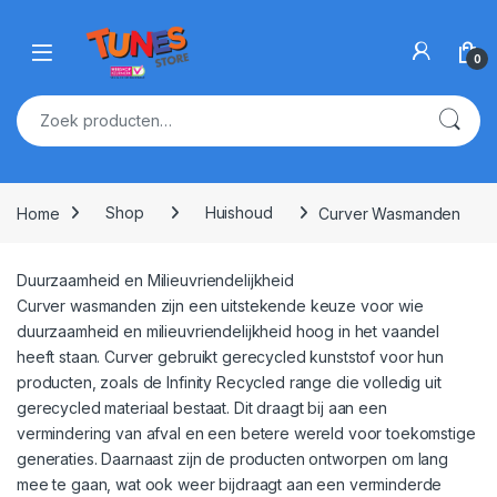
Skip to navigation
Skip to content
Open
0
Zoeken naar:
Home
Shop
Huishoud
Curver Wasmanden
Duurzaamheid en Milieuvriendelijkheid
Curver wasmanden zijn een uitstekende keuze voor wie
duurzaamheid en milieuvriendelijkheid hoog in het vaandel
heeft staan. Curver gebruikt gerecycled kunststof voor hun
producten, zoals de Infinity Recycled range die volledig uit
gerecycled materiaal bestaat. Dit draagt bij aan een
vermindering van afval en een betere wereld voor toekomstige
generaties. Daarnaast zijn de producten ontworpen om lang
mee te gaan, wat ook weer bijdraagt aan een verminderde