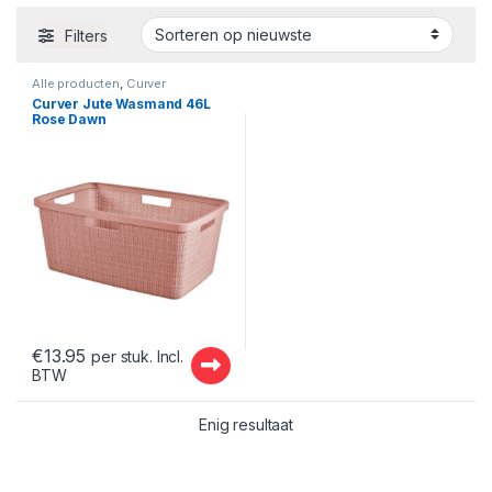
Filters
Alle producten
,
Curver
Wasmanden
,
Wasmanden
,
Curver Jute Wasmand 46L
Wassen Drogen Strijken
Rose Dawn
€
13.95
per stuk. Incl.
BTW
Enig resultaat