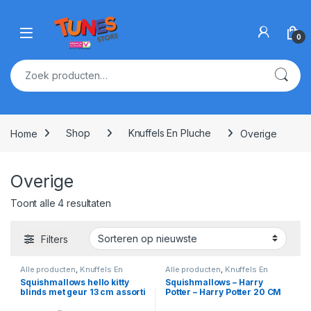
Skip to navigation
Skip to content
Open
0
Zoeken naar:
Home
Shop
Knuffels En Pluche
Overige
Overige
Gesorteerd op nieuwste
Toont alle 4 resultaten
Filters
Alle producten
,
Knuffels En
Alle producten
,
Knuffels En
Pluche
,
Overige
Pluche
,
Overige
Squishmallows hello kitty
Squishmallows – Harry
blinds met geur 13 cm assorti
Potter – Harry Potter 20 CM