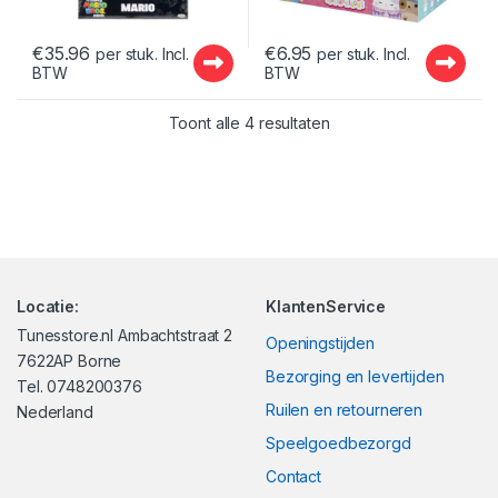
€
35.96
€
6.95
per stuk. Incl.
per stuk. Incl.
BTW
BTW
Gesorteerd op nieuwst
Toont alle 4 resultaten
Locatie:
KlantenService
Tunesstore.nl Ambachtstraat 2
Openingstijden
7622AP Borne
Bezorging en levertijden
Tel. 0748200376
Ruilen en retourneren
Nederland
Speelgoedbezorgd
Contact