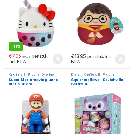
-
11%
€
7.95
€
13.95
per stuk.
per stuk. Incl.
€
8.95
BTW
Incl. BTW
Knuffels En Pluche
,
Overige
Dieren
,
Knuffels En Pluche
,
Overige
Super Mario movie pluche
Squishmallows – Squishville
mario 38 cm
Series 10