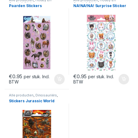
Alle producten
,
Hobby En
Alle producten
,
Hobby En
Creatief
,
Stickers
Creatief
,
Stickers
Paarden Stickers
NA!NA!NA! Surprise Sticker
€
0.95
€
0.95
per stuk. Incl.
per stuk. Incl.
BTW
BTW
Alle producten
,
Dinosauriërs
,
Hobby En Creatief
,
Stickers
Stickers Jurassic World