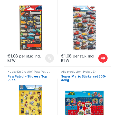
€
1.08
€
1.08
per stuk. Incl.
per stuk. Incl.
BTW
BTW
Hobby En Creatief
,
Paw Patrol
,
Alle producten
,
Hobby En
Stickers
Creatief
,
Stickers
,
Super Mario
Paw Patrol – Stickers Top
Super Mario Stickerset 500-
Pups
delig