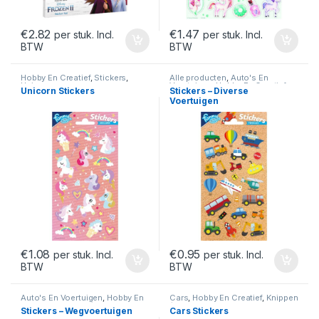
€
2.82
€
1.47
per stuk. Incl.
per stuk. Incl.
BTW
BTW
Hobby En Creatief
,
Stickers
,
Alle producten
,
Auto's En
Unicorn
Voertuigen
,
Hobby En Creatief
,
Unicorn Stickers
Stickers – Diverse
Knippen / Plakken
,
Stickers
Voertuigen
€
1.08
€
0.95
per stuk. Incl.
per stuk. Incl.
BTW
BTW
Auto's En Voertuigen
,
Hobby En
Cars
,
Hobby En Creatief
,
Knippen
Creatief
,
Knippen / Plakken
,
/ Plakken
,
Stickers
Stickers – Wegvoertuigen
Cars Stickers
Stickers