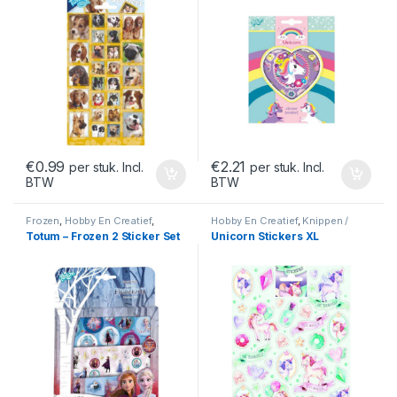
€
0.99
€
2.21
per stuk. Incl.
per stuk. Incl.
BTW
BTW
Frozen
,
Hobby En Creatief
,
Hobby En Creatief
,
Knippen /
Stickers
Plakken
,
Stickers
,
Unicorn
Totum – Frozen 2 Sticker Set
Unicorn Stickers XL