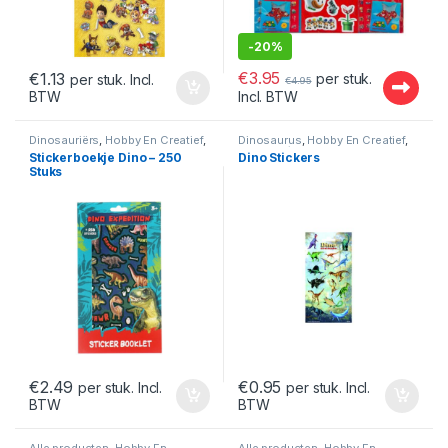
-
20%
€
3.95
€
1.13
per stuk.
per stuk. Incl.
€
4.95
BTW
Incl. BTW
Dinosauriërs
,
Hobby En Creatief
,
Dinosaurus
,
Hobby En Creatief
,
Stickers
Knippen / Plakken
,
Stickers
Stickerboekje Dino – 250
Dino Stickers
Stuks
€
2.49
€
0.95
per stuk. Incl.
per stuk. Incl.
BTW
BTW