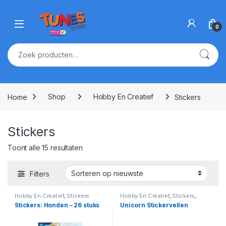
Skip to navigation
Skip to content
Open
0
Zoeken naar:
Home
Shop
Hobby En Creatief
Stickers
Stickers
Gesorteerd op nieuwste
Toont alle 15 resultaten
Filters
Hobby En Creatief
,
Stickers
Hobby En Creatief
,
Stickers
,
Unicorn
Stickers: Honden – 26 stuks
Unicorn Stickervellen