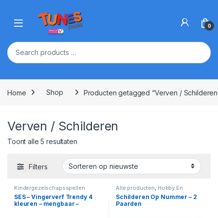
Skip to navigation
Skip to content
Open
0
Home
Shop
Producten getagged “Verven / Schilderen
Verven / Schilderen
Gesorteerd op nieuwste
Toont alle 5 resultaten
Filters
Kindergezelschapsspellen
Alle producten
,
Hobby En
Creatief
,
Verven & Schilderen
SES – Vingerverf Trendy 4
Schilderen Op Nummer – 2
kleuren – mengbaar –
Paarden
hypoallergeen – makkelijk
uitwasbaar