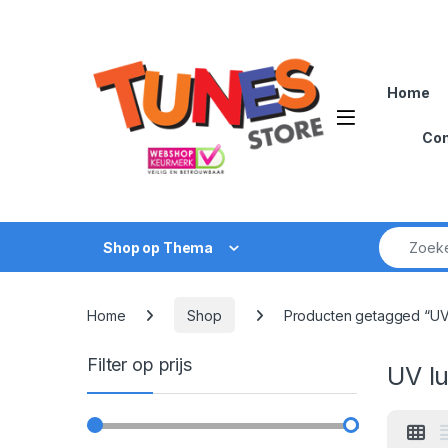
Skip to navigation
Skip to content
Home
Open
Con
Zoek naar
Shop op Thema
Home
Shop
Producten getagged “UV 
Filter op prijs
UV lu