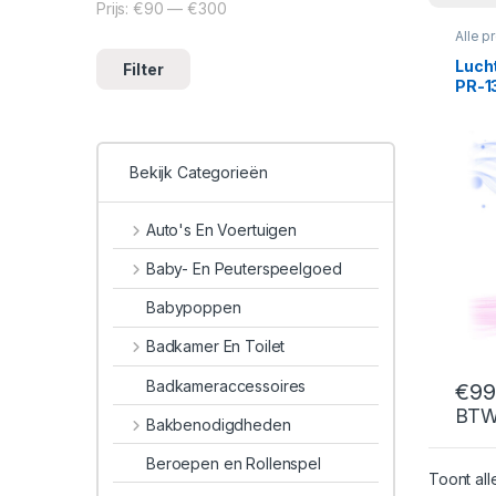
Prijs:
€90
—
€300
Min. prijs
Max. prijs
Alle p
Lucht
Filter
PR-1
Bekijk Categorieën
Auto's En Voertuigen
Baby- En Peuterspeelgoed
Babypoppen
Badkamer En Toilet
Badkameraccessoires
€
99
BT
Bakbenodigdheden
Beroepen en Rollenspel
Toont all