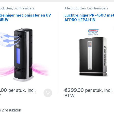
roducten
,
Luchtreinigers
Alle producten
,
Luchtreinigers
reiniger met ionisator en UV
Luchtreiniger PR-450C me
35UV
AFPRO HEPA H13
.00
€
299.00
per stuk. Incl.
per stuk. Incl.
W
BTW
Gesorteerd op nieuwste
e 2 resultaten