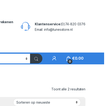
rekenen
Klantenservice
(0)74-820 0376
Email: info@tunesstore.nl
My Account
€
0.00
0
Gesorteerd o
Toont alle 2 resultaten