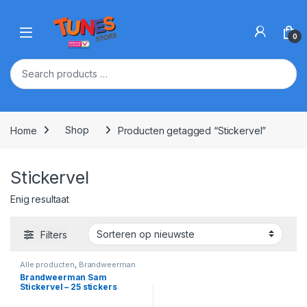
Skip to navigation
Skip to content
Open
0
Home
Shop
Producten getagged “Stickervel”
Stickervel
Enig resultaat
Filters
Alle producten
,
Brandweerman
Sam
Brandweerman Sam
Stickervel – 25 stickers