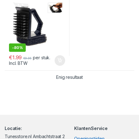
-
80%
€
1.99
per stuk.
€
9.95
Incl. BTW
Enig resultaat
Locatie:
KlantenService
Tunesstore.nl Ambachtstraat 2
Openingstijden