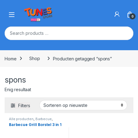
Skip to navigation
Skip to content
Open
0
Home
Shop
Producten getagged “spons”
spons
Enig resultaat
Filters
Alle producten
,
Barbecue
,
Barbecue Accessoires
,
Buiten
Barbecue Grill Borstel 3 in 1