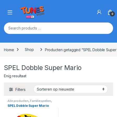
Skip to navigation
Skip to content
Open
0
Home
Shop
Producten getagged “SPEL Dobble Super 
SPEL Dobble Super Mario
Enig resultaat
Filters
Alle producten
,
Familiespellen
,
Spellen
,
Super Mario
SPEL Dobble Super Mario