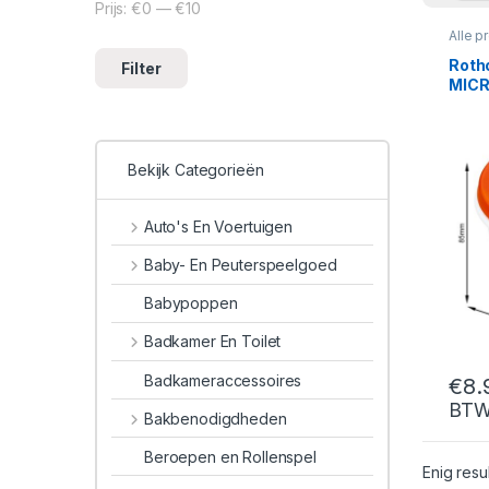
Prijs:
€0
—
€10
Min. prijs
Max. prijs
Alle p
Organ
Roth
Filter
MICR
Bekijk Categorieën
Auto's En Voertuigen
Baby- En Peuterspeelgoed
Babypoppen
Badkamer En Toilet
Badkameraccessoires
€
8.
BT
Bakbenodigdheden
Beroepen en Rollenspel
Enig resu