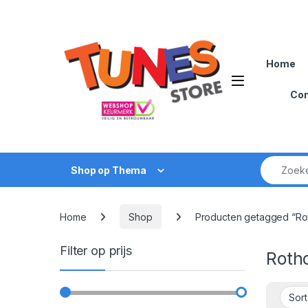
Skip to navigation
Skip to content
Home
Open
Con
Zoek naar
Shop op Thema
Home
Shop
Producten getagged “Ro
Filter op prijs
Roth