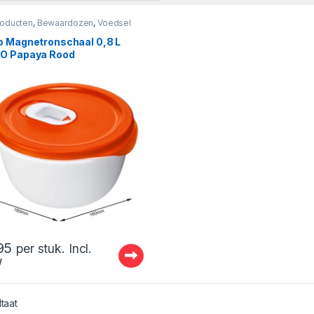
roducten
,
Bewaardozen
,
Voedsel
izers
o Magnetronschaal 0,8 L
O Papaya Rood
95
per stuk. Incl.
W
ltaat