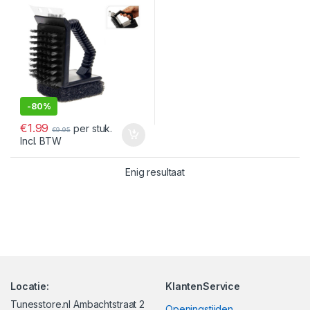
-
80%
€
1.99
per stuk.
€
9.95
Incl. BTW
Enig resultaat
Locatie:
KlantenService
Tunesstore.nl Ambachtstraat 2
Openingstijden