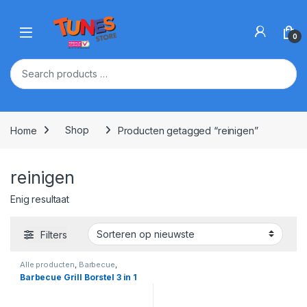
Skip to navigation
Skip to content
Open
0
Home
Shop
Producten getagged “reinigen”
reinigen
Enig resultaat
Filters
Alle producten
,
Barbecue
,
Barbecue Accessoires
,
Buiten
Barbecue Grill Borstel 3 in 1