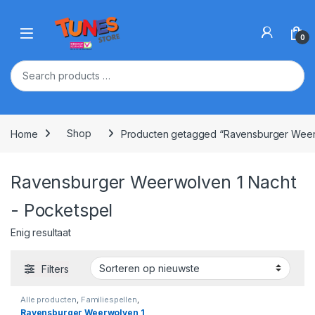
Skip to navigation
Skip to content
Open
0
Home
Shop
Producten getagged “Ravensburger Weerw
Ravensburger Weerwolven 1 Nacht
- Pocketspel
Enig resultaat
Filters
Alle producten
,
Familiespellen
,
Spellen
Ravensburger Weerwolven 1