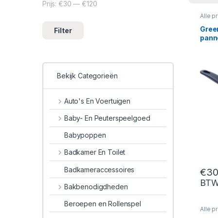
Prijs:
€30
—
€120
Min. prijs
Max. prijs
Alle p
Panne
Gree
Filter
pann
Bekijk Categorieën
Auto's En Voertuigen
Baby- En Peuterspeelgoed
Babypoppen
Badkamer En Toilet
Badkameraccessoires
€
30
BT
Bakbenodigdheden
Beroepen en Rollenspel
Alle p
Wokp