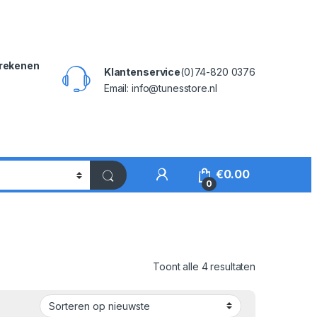
rekenen
Klantenservice
(0)74-820 0376
Email: info@tunesstore.nl
My Account
€
0.00
0
Gesorteerd o
Toont alle 4 resultaten