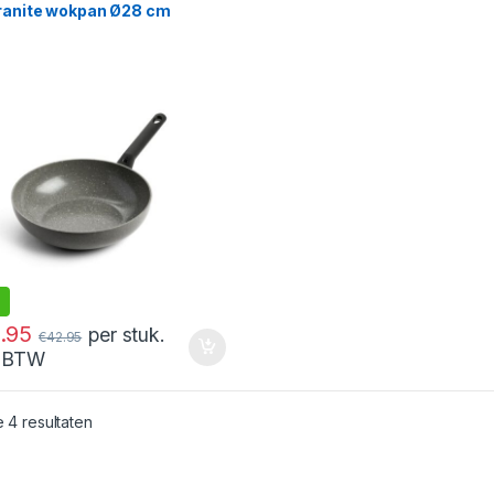
ranite wokpan Ø28 cm
.95
per stuk.
€
42.95
. BTW
Gesorteerd op nieuwste
e 4 resultaten