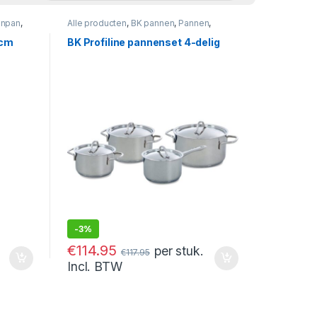
npan
,
Alle producten
,
BK pannen
,
Pannen
,
Pannenset
 cm
BK Profiline pannenset 4-delig
-
3%
€
114.95
per stuk.
€
117.95
Incl. BTW