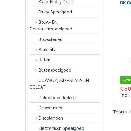
Black Friday Deals
BK G
Bluey Speelgoed
Bouw- En
Constructiespeelgoed
Bouwstenen
Brabantia
Buiten
Buitenspeelgoed
-
7%
COWBOY, INDIANENEN EN
SOLDAT
€
39
Incl
Dekbedovertrekken
Dinosauriërs
Toont all
Discolampen
Electronisch Speelgoed