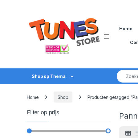
Skip to navigation
Skip to content
Home
Open
Con
Zoek naar
Shop op Thema
Home
Shop
Producten getagged “Pa
Filter op prijs
Pann