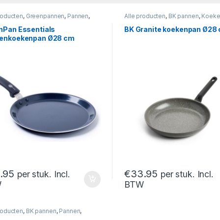
roducten
,
Greenpannen
,
Pannen
,
Alle producten
,
BK pannen
,
Koeke
nkoekenpan
Pannen
nPan Essentials
BK Granite koekenpan Ø28
enkoekenpan Ø28 cm
.95
€
33.95
per stuk. Incl.
per stuk. Incl.
W
BTW
roducten
,
BK pannen
,
Pannen
,
an