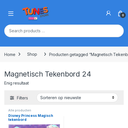
Skip to navigation
Skip to content
Open
0
Home
Shop
Producten getagged “Magnetisch Tekenb
Magnetisch Tekenbord 24
Enig resultaat
Filters
Alle producten
Disney Princess Magisch
tekenbord