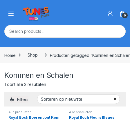
Skip to navigation
Skip to content
Open
0
Home
Shop
Producten getagged “Kommen en Schalen
Kommen en Schalen
Gesorteerd op nieuwste
Toont alle 2 resultaten
Filters
Alle producten
Alle producten
Royal Boch Boerenbont Kom
Royal Boch Fleurs Bleues