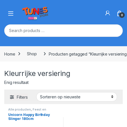
Skip to navigation
Skip to content
Open
0
Home
Shop
Producten getagged “Kleurrijke versiering
Kleurrijke versiering
Enig resultaat
Filters
Alle producten
,
Feest en
Verjaardag
,
Unicorn
Unicorn Happy Birthday
Slinger 180cm