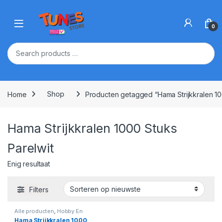
Skip to navigation
Skip to content
Open
0
Home
Shop
Producten getagged “Hama Strijkkralen 10
Hama Strijkkralen 1000 Stuks
Parelwit
Enig resultaat
Filters
Alle producten
,
Hobby En
Creatief
,
Strijkkralen
Hama Strijkkralen 1000