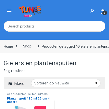
Skip to navigation
Skip to content
Open
0
Home
Shop
Producten getagged “Gieters en plantensp
Gieters en plantenspuiten
Enig resultaat
Filters
Alle producten
,
Buiten
,
Gieters
En Plantenspuiten
Plantenspuit 480 ml 22 cm 4
assorti