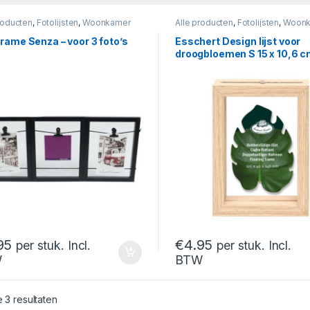
roducten
,
Fotolijsten
,
Woonkamer
Alle producten
,
Fotolijsten
,
Woonk
rame Senza – voor 3 foto’s
Esschert Design lijst voor
droogbloemen S 15 x 10,6 
95
€
4.95
per stuk. Incl.
per stuk. Incl.
W
BTW
Gesorteerd op nieuwste
e 3 resultaten