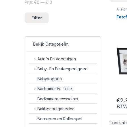
Prijs:
€0
—
€10
Min. prijs
Max. prijs
Alle p
Fotof
Filter
Bekijk Categorieën
Auto's En Voertuigen
Baby- En Peuterspeelgoed
Babypoppen
Badkamer En Toilet
Badkameraccessoires
€
2.
BT
Bakbenodigdheden
Beroepen en Rollenspel
Toont all