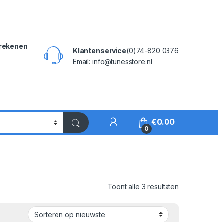
rekenen
Klantenservice
(0)74-820 0376
Email: info@tunesstore.nl
My Account
€
0.00
0
Gesorteerd o
Toont alle 3 resultaten