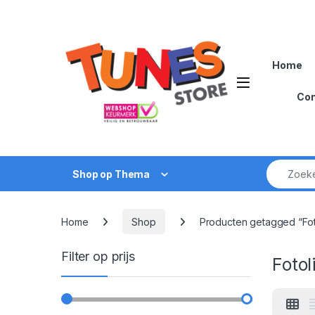
Skip to navigation
Skip to content
Home
Open
Con
Zoek naar
Shop op Thema
Home
Shop
Producten getagged “Foto
Filter op prijs
Fotol