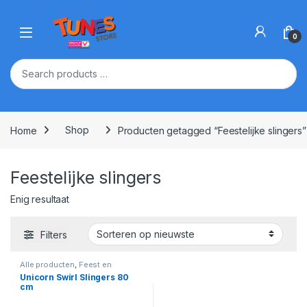
Skip to navigation
Skip to content
Open
0
Home
Shop
Producten getagged “Feestelijke slingers”
Feestelijke slingers
Enig resultaat
Filters
Alle producten
,
Feest en
Verjaardag
,
Unicorn
Unicorn Swirl Slingers 80
cm