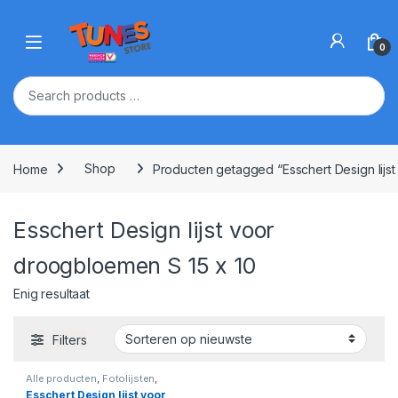
Skip to navigation
Skip to content
Open
0
Home
Shop
Producten getagged “Esschert Design lijs
Esschert Design lijst voor
droogbloemen S 15 x 10
Enig resultaat
Filters
Alle producten
,
Fotolijsten
,
Woonkamer
Esschert Design lijst voor