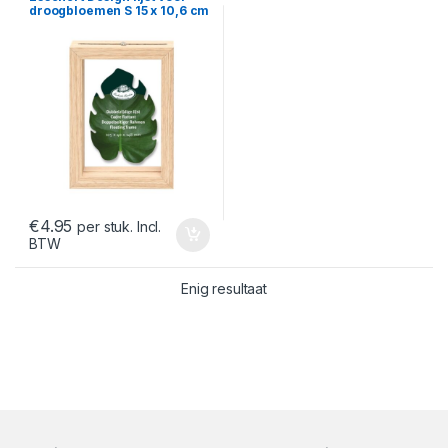
droogbloemen S 15 x 10,6 cm
€
4.95
per stuk. Incl.
BTW
Enig resultaat