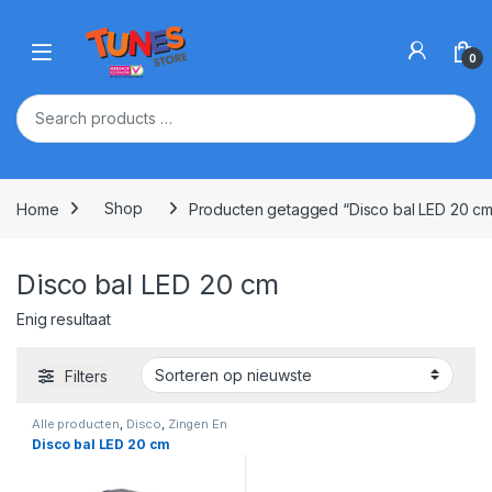
Skip to navigation
Skip to content
Open
0
Home
Shop
Producten getagged “Disco bal LED 20 cm
Disco bal LED 20 cm
Enig resultaat
Filters
Alle producten
,
Disco
,
Zingen En
Muziek Maken
Disco bal LED 20 cm