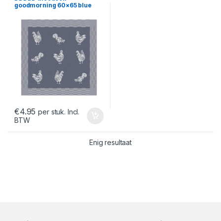
goodmorning 60×65 blue
€
4.95
per stuk. Incl.
BTW
Enig resultaat