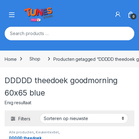
Skip to navigation
Skip to content
Open
0
Home
Shop
Producten getagged “DDDDD theedoek g
DDDDD theedoek goodmorning
60x65 blue
Enig resultaat
Filters
Alle producten
,
Keukentextiel
,
Koken & Keukengereedschap
DDDDD theedoek