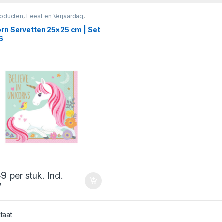
roducten
,
Feest en Verjaardag
,
rn
orn Servetten 25×25 cm | Set
6
49
per stuk. Incl.
W
ltaat