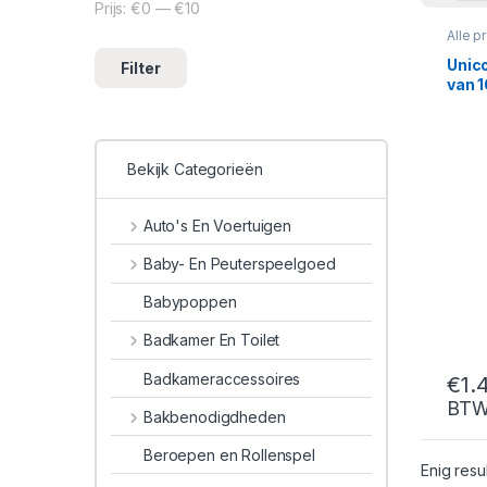
Prijs:
€0
—
€10
Min. prijs
Max. prijs
Alle p
Unico
Unic
Filter
van 1
Bekijk Categorieën
Auto's En Voertuigen
Baby- En Peuterspeelgoed
Babypoppen
Badkamer En Toilet
Badkameraccessoires
€
1.
BT
Bakbenodigdheden
Beroepen en Rollenspel
Enig resu