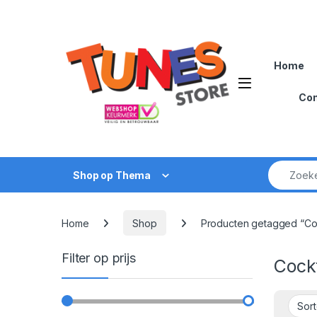
Skip to navigation
Skip to content
Home
Open
Con
Zoek naar
Shop op Thema
Home
Shop
Producten getagged “Coc
Filter op prijs
Cockt