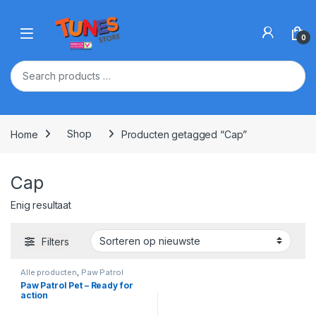
Skip to navigation
Skip to content
Open
0
Home
Shop
Producten getagged “Cap”
Cap
Enig resultaat
Filters
Alle producten
,
Paw Patrol
Paw Patrol Pet – Ready for
action