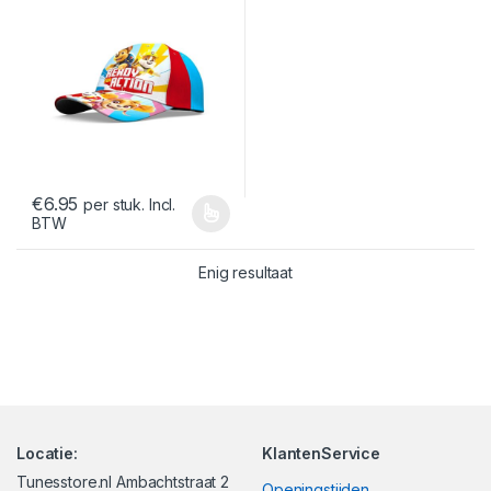
€
6.95
per stuk. Incl.
BTW
Dit product heeft meerdere variaties. Deze optie kan gekozen
Enig resultaat
Locatie:
KlantenService
Tunesstore.nl Ambachtstraat 2
Openingstijden