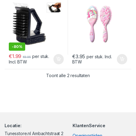
-
80%
€
1.99
€
3.95
per stuk.
per stuk. Incl.
€
9.95
BTW
Incl. BTW
Gesorteerd op nieuwst
Toont alle 2 resultaten
Locatie:
KlantenService
Tunesstore.nl Ambachtstraat 2
Openingstijden