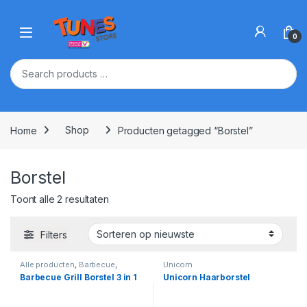
Skip to navigation
Skip to content
Open
0
Home
Shop
Producten getagged “Borstel”
Borstel
Gesorteerd op nieuwste
Toont alle 2 resultaten
Filters
Alle producten
,
Barbecue
,
Unicorn
Barbecue Accessoires
,
Buiten
Barbecue Grill Borstel 3 in 1
Unicorn Haarborstel