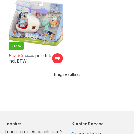
-
13%
€
13.95
per stuk.
€
15.95
Incl. BTW
Enig resultaat
Locatie:
KlantenService
Tunesstore.nl Ambachtstraat 2
Openingstijden