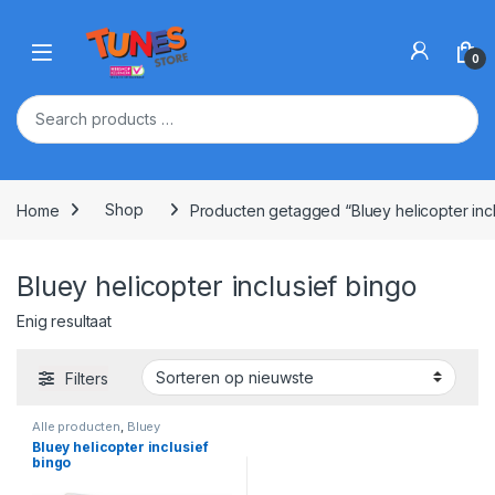
Skip to navigation
Skip to content
Open
0
Home
Shop
Producten getagged “Bluey helicopter incl
Bluey helicopter inclusief bingo
Enig resultaat
Filters
Alle producten
,
Bluey
Speelgoed
,
Jongens
,
Speelsets
Bluey helicopter inclusief
bingo