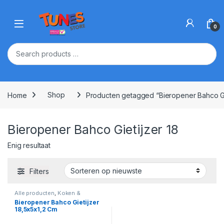
Skip to navigation
Skip to content
Open
0
Home
Shop
Producten getagged “Bieropener Bahco Gie
Bieropener Bahco Gietijzer 18
Enig resultaat
Filters
Alle producten
,
Koken &
Keukengereedschap
Bieropener Bahco Gietijzer
18,5x5x1,2 Cm