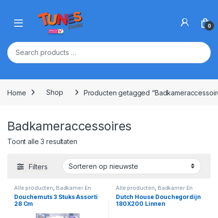
Skip to navigation
Skip to content
Open
0
Home
Shop
Producten getagged “Badkameraccessoir
Badkameraccessoires
Gesorteerd op nieuwste
Toont alle 3 resultaten
Filters
Alle producten
,
Badkamer En
Alle producten
,
Badkamer En
Toilet
,
Badkameraccessoires
Toilet
,
Badkameraccessoires
Douchemuts 3 Stuks Assorti
Dutch House Douchegordijn
28 Cm
180X200 Linnen