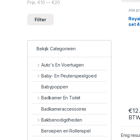
Prijs:
€10
—
€20
Min. prijs
Max. prijs
Alle p
Roya
Filter
set 4
Bekijk Categorieën
Auto's En Voertuigen
Baby- En Peuterspeelgoed
Babypoppen
Badkamer En Toilet
Badkameraccessoires
€
12
BT
Bakbenodigdheden
Beroepen en Rollenspel
Enig resu