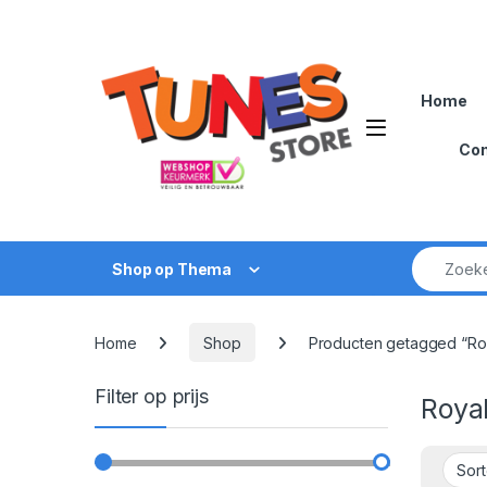
Skip to navigation
Skip to content
Home
Open
Con
Zoek naar
Shop op Thema
Home
Shop
Producten getagged “Roy
Filter op prijs
Roya