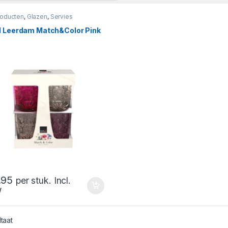
roducten
,
Glazen
,
Servies
l Leerdam Match&Color Pink
.95
per stuk. Incl.
W
ltaat