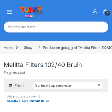
Skip to navigation
Skip to content
Open
0
Home
Shop
Producten getagged “Melitta Filters 102/40
Melitta Filters 102/40 Bruin
Enig resultaat
Filters
Alle producten
,
Koken &
Keukengereedschap
,
Kookgerei
Melitta Filters 102/40 Bruin